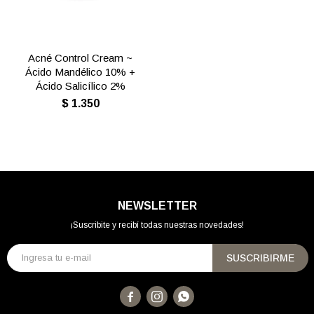
Acné Control Cream ~
Ácido Mandélico 10% +
Ácido Salicílico 2%
$
1.350
NEWSLETTER
¡Suscribite y recibí todas nuestras novedades!
SUSCRIBIRME


