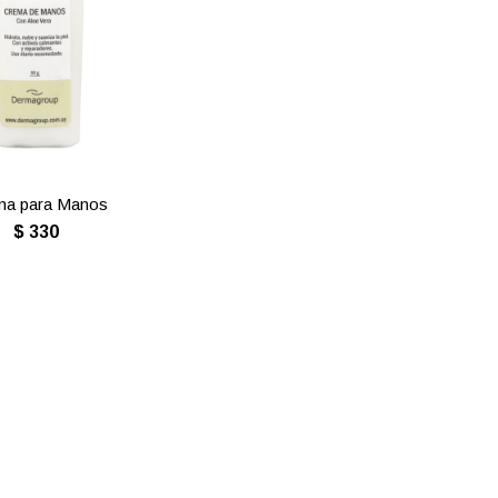
ma para Manos
$
330