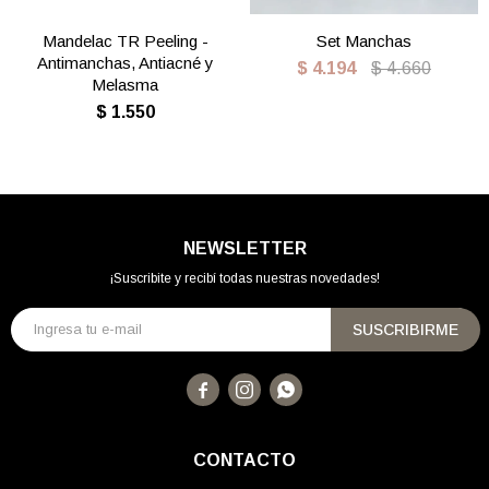
Mandelac TR Peeling -
Set Manchas
Antimanchas, Antiacné y
$
4.194
$
4.660
Melasma
$
1.550
NEWSLETTER
¡Suscribite y recibí todas nuestras novedades!
SUSCRIBIRME



CONTACTO