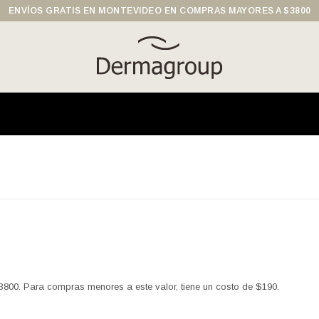
ENVÍOS GRATIS EN MONTEVIDEO EN COMPRAS MAYORES A $3800
00. Para compras menores a este valor, tiene un costo de $190.