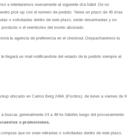
aviso e intentaremos nuevamente al siguiente día hábil. De no
nuestro pick-up con el numero de pedido. Tenes un plazo de 45 días
radas o solicitadas dentro de este plazo, serán desarmadas y no
 el producto o el reembolso del monto abonado.
cioná tu agencia de preferencia en el checkout. Despacharemos tu
te llegará un mail notificandote del estado de tu pedido siempre al
pickup ubicado en Carlos Berg 2494, (Pocitos), de lunes a viernes de 9
 a buscar, generalmente 24 a 48 hs hábiles luego del procesamiento
escuentos o promociones.
 compras que no sean retiradas o solicitadas dentro de este plazo,