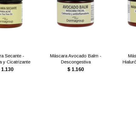
a Secante -
Máscara Avocado Balm -
Más
a y Cicatrizante
Descongestiva
Hialur
$
1.130
$
1.160