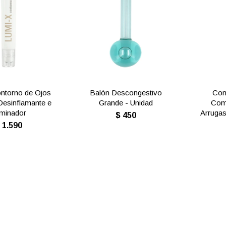
ntorno de Ojos
Balón Descongestivo
Con
Desinflamante e
Grande - Unidad
Com
uminador
Arrugas
$
450
$
1.590