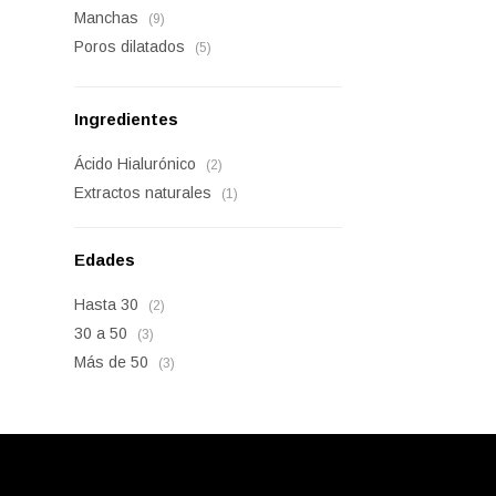
Manchas
(9)
Poros dilatados
(5)
Ingredientes
Ácido Hialurónico
(2)
Extractos naturales
(1)
Edades
Hasta 30
(2)
30 a 50
(3)
Más de 50
(3)