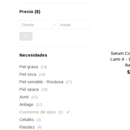
Precio
($)
OK
Serum Co
Necesidades
Lumi-X - 
Il
Piel grasa
(24)
Piel seca
(20)
Piel sensible - Rosácea
(17)
Piel opaca
(20)
Acné
(12)
Antiage
(17)
Contorno de ojos
(3)
Celulitis
(2)
Flacidez
(9)