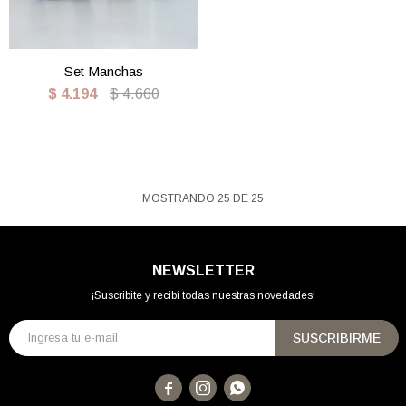
Set Manchas
$
4.194
$
4.660
MOSTRANDO
25
DE
25
NEWSLETTER
¡Suscribite y recibí todas nuestras novedades!
SUSCRIBIRME


