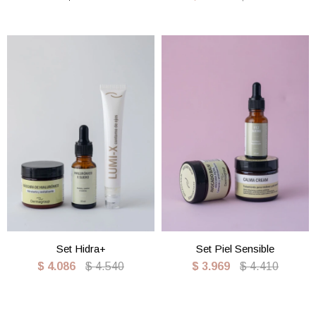
Set Hidra+
Set Piel Sensible
$
4.086
$
4.540
$
3.969
$
4.410