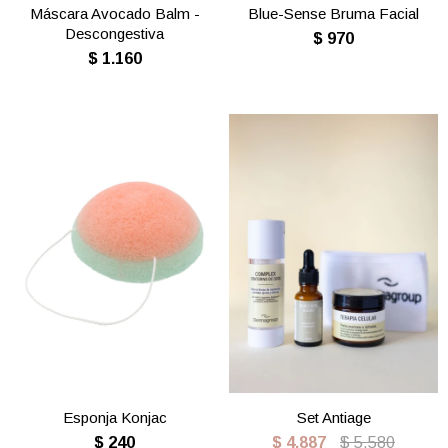
Máscara Avocado Balm -
Blue-Sense Bruma Facial
Descongestiva
$
970
$
1.160
Esponja Konjac
Set Antiage
$
240
$
4.887
$
5.580