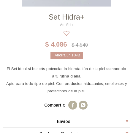
Set Hidra+
SH+
$
4.086
$
4.540
10
El Set ideal si buscás potenciar la hidratación de tu piel sumandolo
a tu rutina diaria.
Apto para todo tipo de piel. Con productos hidratantes, emolientes y
protectores de la piel.


Envíos