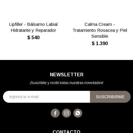
Lipfiller - Bálsamo Labial
Calma Cream -
Hidratante y Reparador
Tratamiento Rosacea y Piel
Sensible
$
540
$
1.390
NEWSLETTER
¡Suscribite y recibí todas nuestras novedades!
SUSCRIBIRME



CONTACTO