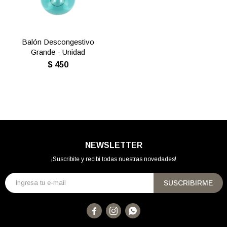
Balón Descongestivo
Grande - Unidad
$
450
NEWSLETTER
¡Suscribite y recibí todas nuestras novedades!
SUSCRIBIRME


