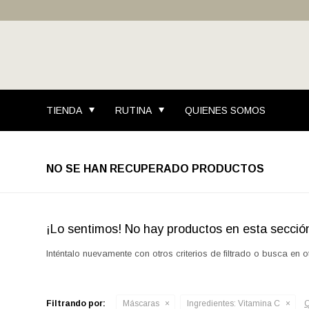
TIENDA
RUTINA
QUIENES SOMOS
NO SE HAN RECUPERADO PRODUCTOS
¡Lo sentimos! No hay productos en esta secció
Inténtalo nuevamente con otros criterios de filtrado o busca en 
Filtrando por:
Máscaras
Ingredientes:
Vitamina C
Q