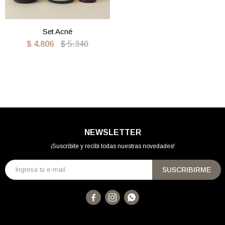
Set Acné
$
4.806
$
5.340
NEWSLETTER
¡Suscribite y recibí todas nuestras novedades!
SUSCRIBIRME


