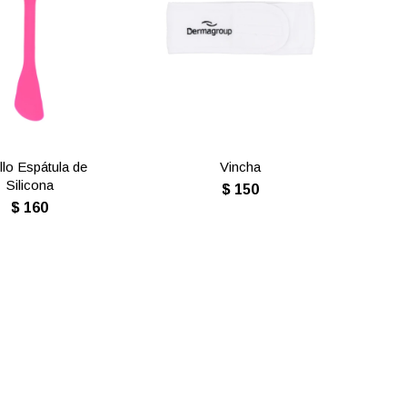
llo Espátula de
Vincha
Silicona
$
150
$
160