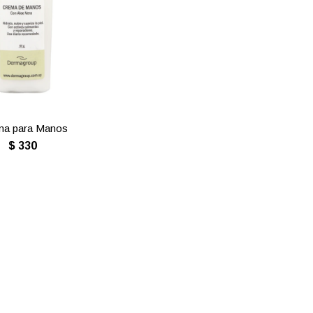
ma para Manos
$
330