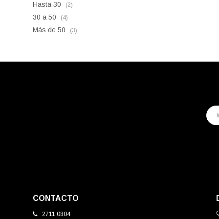
Hasta 30
(2)
30 a 50
(4)
Más de 50
(3)
CONTACTO
2711 0804