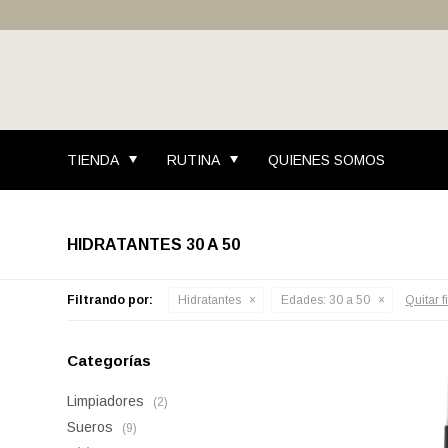
TIENDA
RUTINA
QUIENES SOMOS
HIDRATANTES 30 A 50
Filtrando por:
Hidratantes
Edades:
30 a 50
Quitar fi
Categorías
Limpiadores
(2)
Sueros
(9)