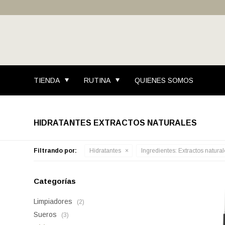
TIENDA
RUTINA
QUIENES SOMOS
HIDRATANTES EXTRACTOS NATURALES
Filtrando por:
Hidratantes
Ingredientes:
Extractos natural
Categorías
Limpiadores
(2)
Sueros
(3)