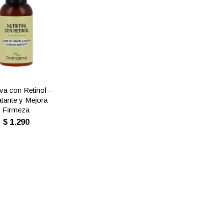
iva con Retinol -
atante y Mejora
Firmeza
$
1.290