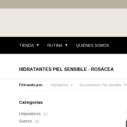
TIENDA
RUTINA
QUIENES SOMOS
HIDRATANTES PIEL SENSIBLE - ROSÁCEA
Filtrando por:
Hidratantes
Necesidades:
Piel sensible - 
Categorías
Limpiadores
(1)
Sueros
(2)