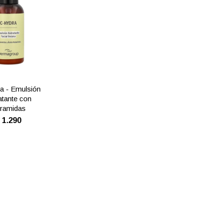
a - Emulsión
atante con
ramidas
$
1.290