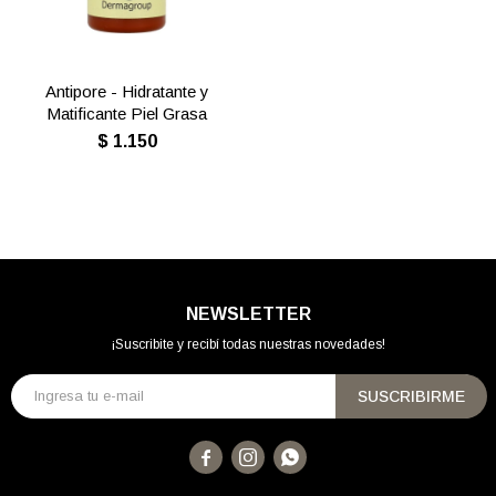
Antipore - Hidratante y
Matificante Piel Grasa
$
1.150
NEWSLETTER
¡Suscribite y recibí todas nuestras novedades!
SUSCRIBIRME


