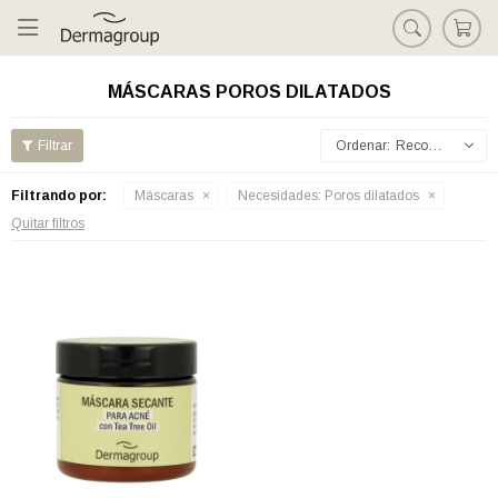

MÁSCARAS POROS DILATADOS
Recomendados
Filtrando por:
Máscaras
Necesidades:
Poros dilatados
Quitar filtros