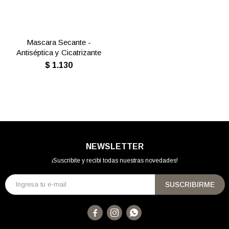
Mascara Secante -
Antiséptica y Cicatrizante
$
1.130
NEWSLETTER
¡Suscribite y recibí todas nuestras novedades!
SUSCRIBIRME


