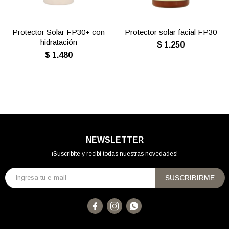
Protector Solar FP30+ con
Protector solar facial FP30
hidratación
$
1.250
$
1.480
NEWSLETTER
¡Suscribite y recibí todas nuestras novedades!
SUSCRIBIRME


