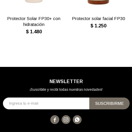
Protector Solar FP30+ con
Protector solar facial FP30
hidratación
$
1.250
$
1.480
NEWSLETTER
¡Suscribite y recibí todas nuestras novedades!
SUSCRIBIRME


