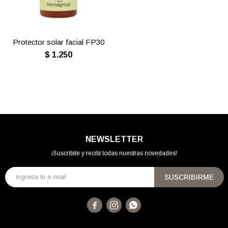
Protector solar facial FP30
$
1.250
NEWSLETTER
¡Suscribite y recibí todas nuestras novedades!
SUSCRIBIRME


