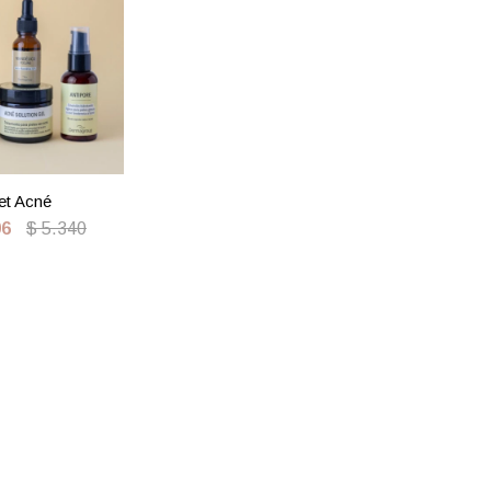
et Acné
06
$
5.340