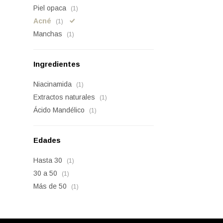
Piel opaca
(1)
Acné
(1)
Manchas
(1)
Ingredientes
Niacinamida
(1)
Extractos naturales
(1)
Ácido Mandélico
(1)
Edades
Hasta 30
(1)
30 a 50
(1)
Más de 50
(1)