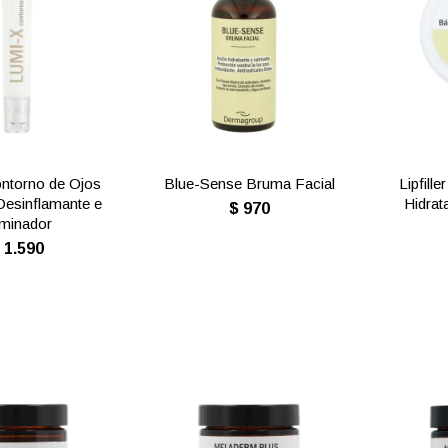
ntorno de Ojos
Blue-Sense Bruma Facial
Lipfill
Desinflamante e
Hidrat
$
970
uminador
$
1.590