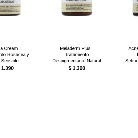
a Cream -
Meladerm Plus -
Acné
nto Rosacea y
Tratamiento
l Sensible
Despigmentante Natural
Seborr
$
1.390
$
1.390