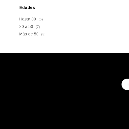
Edades
Hasta 30
(6)
30 a 50
(7)
Más de 50
(8)