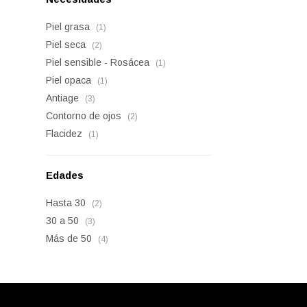
Piel grasa
(1)
Piel seca
(2)
Piel sensible - Rosácea
(1)
Piel opaca
(1)
Antiage
(3)
Contorno de ojos
(2)
Flacidez
(1)
Edades
Hasta 30
(2)
30 a 50
(3)
Más de 50
(4)