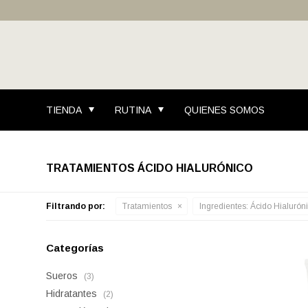
TIENDA
RUTINA
QUIENES SOMOS
TRATAMIENTOS ÁCIDO HIALURÓNICO
Filtrando por:
Tratamientos
Ingredientes:
Ácido Hialurón
Categorías
Sueros
(3)
Hidratantes
(2)