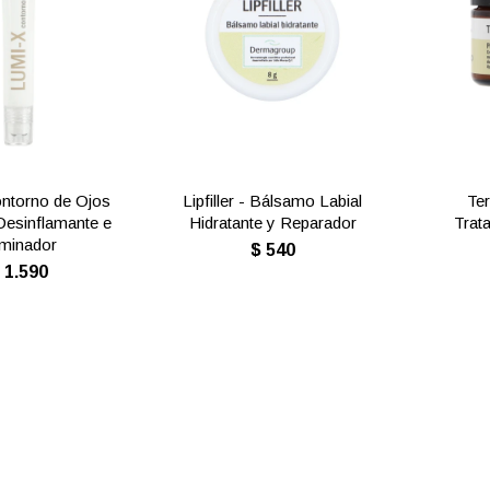
ntorno de Ojos
Lipfiller - Bálsamo Labial
Ter
Desinflamante e
Hidratante y Reparador
Trat
uminador
$
540
$
1.590