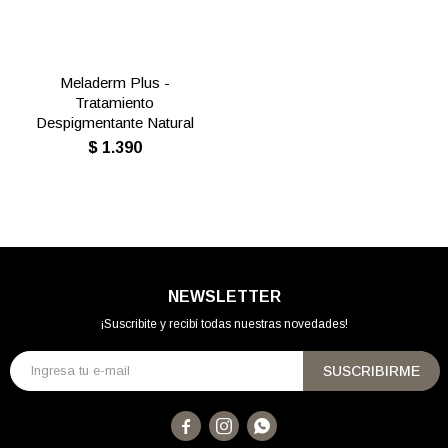
Meladerm Plus -
Tratamiento
Despigmentante Natural
$
1.390
NEWSLETTER
¡Suscribite y recibí todas nuestras novedades!
SUSCRIBIRME


