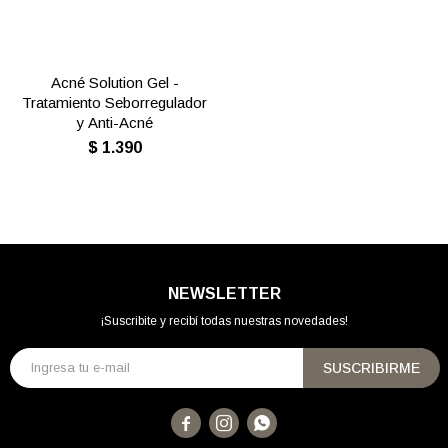
Acné Solution Gel -
Tratamiento Seborregulador
y Anti-Acné
$
1.390
NEWSLETTER
¡Suscribite y recibí todas nuestras novedades!
SUSCRIBIRME


