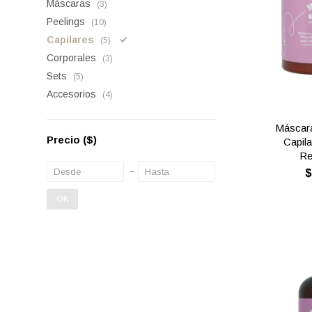
Máscaras
(3)
Peelings
(10)
Capilares
(5)
Corporales
(3)
Sets
(5)
Accesorios
(4)
Máscara
Precio
($)
Capila
Re
OK