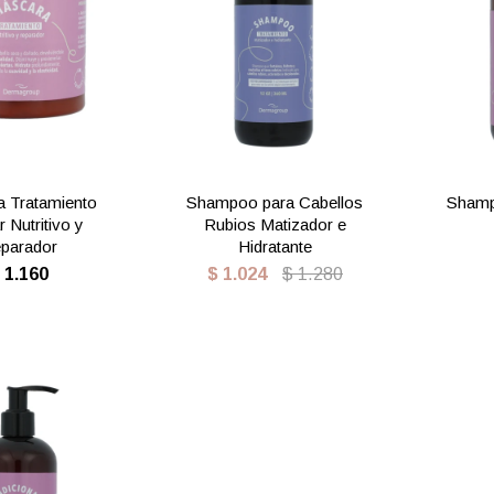
 Tratamiento
Shampoo para Cabellos
Shamp
r Nutritivo y
Rubios Matizador e
parador
Hidratante
$
1.160
$
1.024
$
1.280