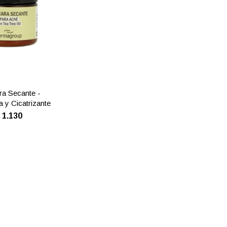
a Secante -
a y Cicatrizante
$
1.130