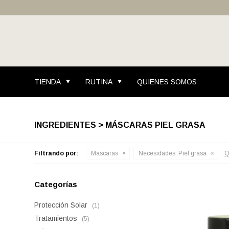
TIENDA
RUTINA
QUIENES SOMOS
INGREDIENTES > MÁSCARAS PIEL GRASA
Filtrando por:
Máscaras
Necesidades:
Piel grasa
Q
Categorías
Protección Solar
(1)
Tratamientos
(5)