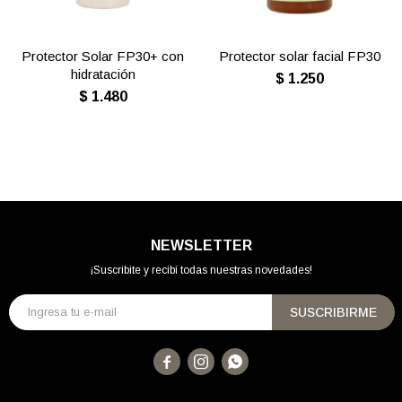
Protector Solar FP30+ con
Protector solar facial FP30
hidratación
$
1.250
$
1.480
NEWSLETTER
¡Suscribite y recibí todas nuestras novedades!
SUSCRIBIRME


