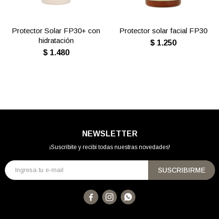
Protector Solar FP30+ con
Protector solar facial FP30
hidratación
$
1.250
$
1.480
NEWSLETTER
¡Suscribite y recibí todas nuestras novedades!
SUSCRIBIRME


