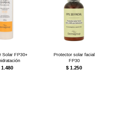
r Solar FP30+
Protector solar facial
hidratación
FP30
$
1.480
$
1.250