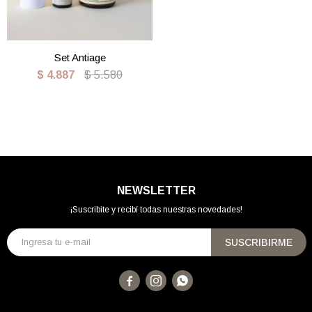
Set Antiage
$
4.887
$
5.580
NEWSLETTER
¡Suscribite y recibí todas nuestras novedades!
SUSCRIBIRME


