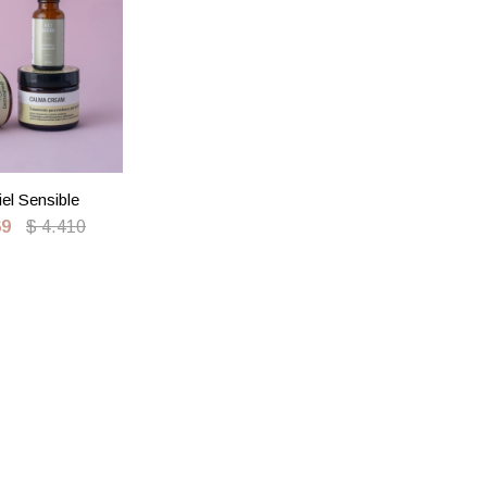
iel Sensible
69
$
4.410