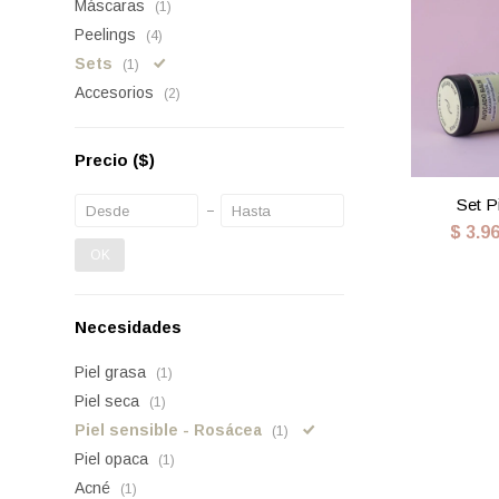
Máscaras
(1)
Peelings
(4)
Sets
(1)
Accesorios
(2)
Precio
($)
Set P
$
3.9
OK
Necesidades
Piel grasa
(1)
Piel seca
(1)
Piel sensible - Rosácea
(1)
Piel opaca
(1)
Acné
(1)