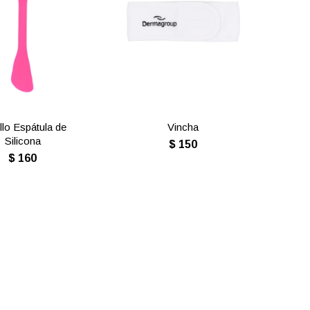
llo Espátula de
Vincha
Silicona
$
150
$
160