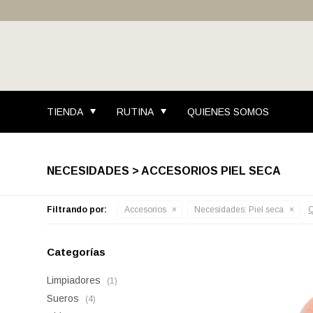
TIENDA
RUTINA
QUIENES SOMOS
NECESIDADES > ACCESORIOS PIEL SECA
Filtrando por:
Accesorios
Necesidades:
Piel seca
Q
Categorías
Limpiadores
(1)
Sueros
(4)