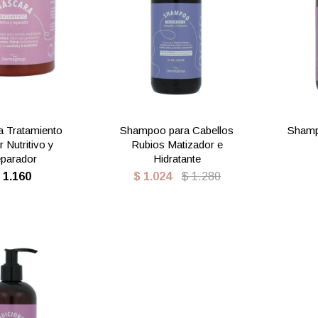
 Tratamiento
Shampoo para Cabellos
Shamp
r Nutritivo y
Rubios Matizador e
parador
Hidratante
$
1.160
$
1.024
$
1.280