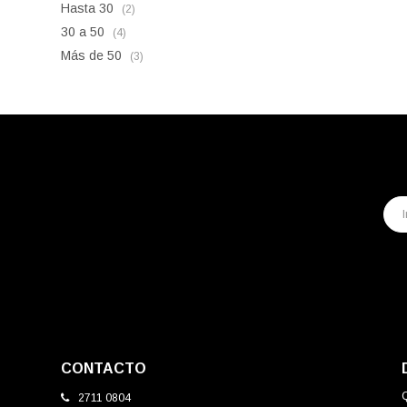
Hasta 30
(2)
30 a 50
(4)
Más de 50
(3)
CONTACTO
2711 0804