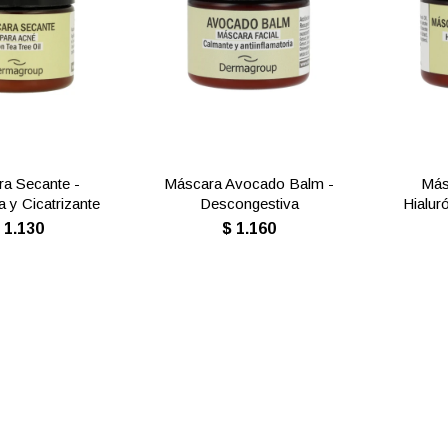
a Secante -
Máscara Avocado Balm -
Más
a y Cicatrizante
Descongestiva
Hialur
$
1.130
$
1.160