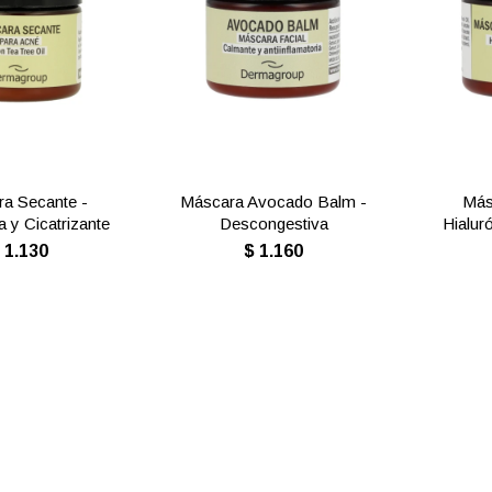
a Secante -
Máscara Avocado Balm -
Más
a y Cicatrizante
Descongestiva
Hialur
$
1.130
$
1.160