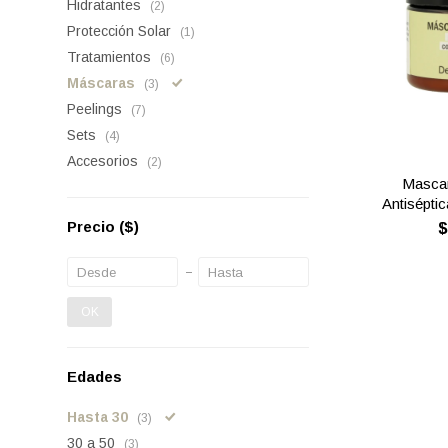
Hidratantes
(2)
Protección Solar
(1)
Tratamientos
(6)
Máscaras
(3)
Peelings
(7)
Sets
(4)
Accesorios
(2)
Mascar
Antiséptic
Precio
($)
OK
Edades
Hasta 30
(3)
30 a 50
(3)