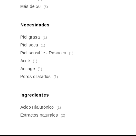
Más de 50
(3)
Necesidades
Piel grasa
(1)
Piel seca
(1)
Piel sensible - Rosácea
(1)
Acné
(1)
Antiage
(1)
Poros dilatados
(1)
Ingredientes
Ácido Hialurónico
(1)
Extractos naturales
(2)