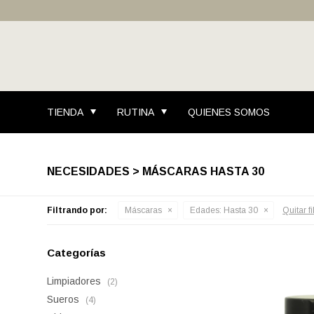
TIENDA
RUTINA
QUIENES SOMOS
NECESIDADES > MÁSCARAS HASTA 30
Filtrando por:
Máscaras
Edades:
Hasta 30
Quitar fi
Categorías
Limpiadores
(2)
Sueros
(4)