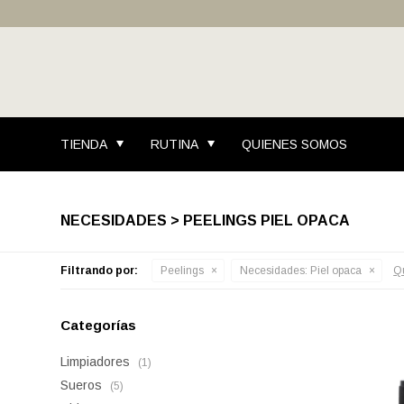
TIENDA
RUTINA
QUIENES SOMOS
NECESIDADES > PEELINGS PIEL OPACA
Filtrando por:
Peelings
Necesidades:
Piel opaca
Qu
Categorías
Limpiadores
(1)
Sueros
(5)