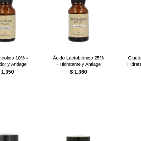
licolico 10% -
Ácido Lactobiónico 25%
Gluco
dor y Antiage
- Hidratante y Antiage
Hidrat
$
1.350
$
1.360