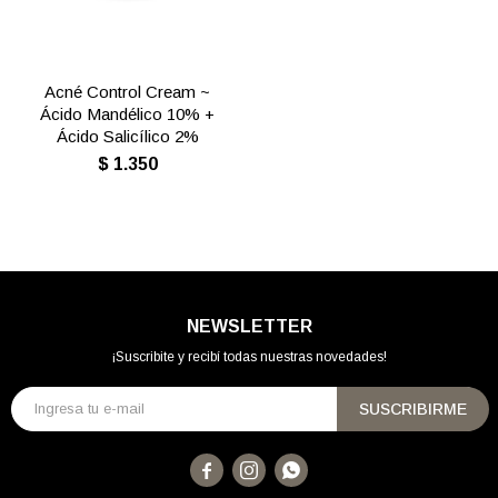
Acné Control Cream ~
Ácido Mandélico 10% +
Ácido Salicílico 2%
$
1.350
NEWSLETTER
¡Suscribite y recibí todas nuestras novedades!
SUSCRIBIRME


