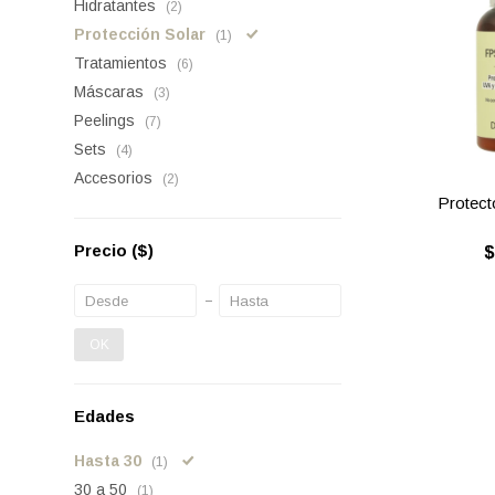
Hidratantes
(2)
Protección Solar
(1)
Tratamientos
(6)
Máscaras
(3)
Peelings
(7)
Sets
(4)
Accesorios
(2)
Protecto
Precio
($)
OK
Edades
Hasta 30
(1)
30 a 50
(1)