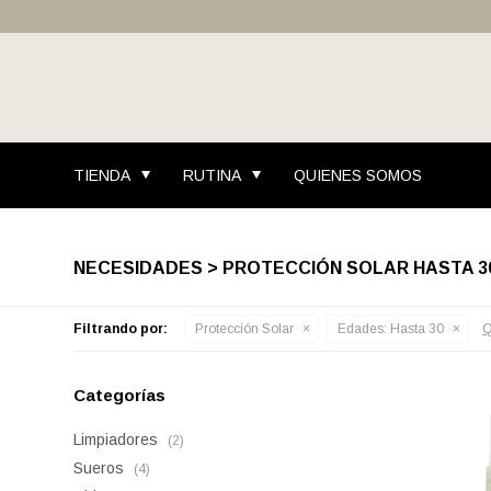
TIENDA
RUTINA
QUIENES SOMOS
NECESIDADES > PROTECCIÓN SOLAR HASTA 3
Filtrando por:
Protección Solar
Edades:
Hasta 30
Q
Categorías
Limpiadores
(2)
Sueros
(4)