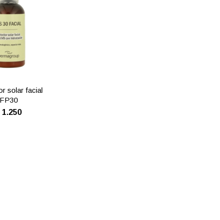
r solar facial
FP30
$
1.250