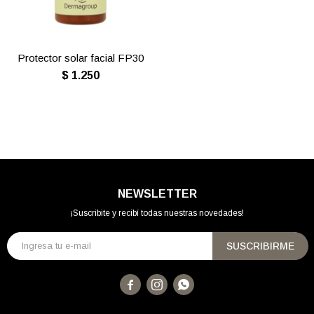
Protector solar facial FP30
$
1.250
NEWSLETTER
¡Suscribite y recibí todas nuestras novedades!
SUSCRIBIRME


