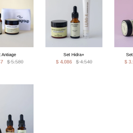
t Antiage
Set Hidra+
Set
87
$
5.580
$
4.086
$
4.540
$
3