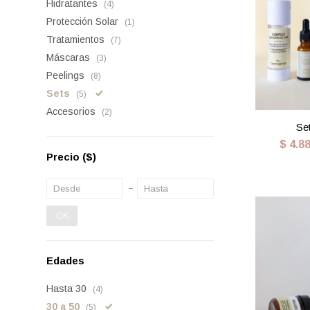
Hidratantes
(4)
Protección Solar
(1)
Tratamientos
(7)
Máscaras
(3)
Peelings
(8)
Sets
(5)
Accesorios
(2)
Se
$
4.8
Precio
($)
OK
Edades
Hasta 30
(4)
30 a 50
(5)