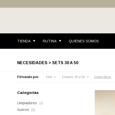
TIENDA
RUTINA
QUIENES SOMOS
NECESIDADES > SETS 30 A 50
Filtrando por:
Sets
Edades:
30 a 50
Quitar filtros
Categorías
Limpiadores
(2)
Sueros
(9)