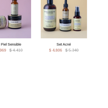
 Piel Sensible
Set Acné
.969
$
4.410
$
4.806
$
5.340