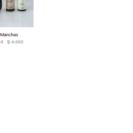
 Manchas
94
$
4.660