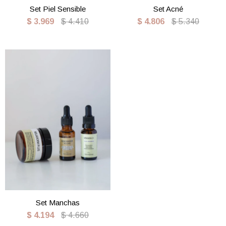
Set Piel Sensible
Set Acné
$
3.969
$
4.410
$
4.806
$
5.340
Set Manchas
$
4.194
$
4.660