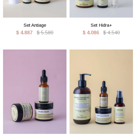
Set Antiage
Set Hidra+
$
4.887
$
5.580
$
4.086
$
4.540