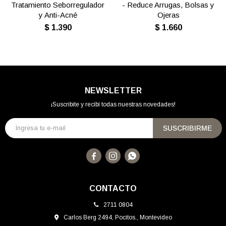
Tratamiento Seborregulador
- Reduce Arrugas, Bolsas y
y Anti-Acné
Ojeras
$
1.390
$
1.660
NEWSLETTER
¡Suscribite y recibí todas nuestras novedades!
SUSCRIBIRME



CONTACTO
2711 0804
Carlos Berg 2494, Pocitos., Montevideo