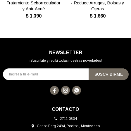
Tratamiento Seborregulador
- Reduce Arrugas, Bolsas y
y Anti-Acné
Ojeras
$
1.390
$
1.660
NEWSLETTER
¡Suscribite y recibí todas nuestras novedades!
SUSCRIBIRME



CONTACTO
2711 0804
Carlos Berg 2494, Pocitos., Montevideo