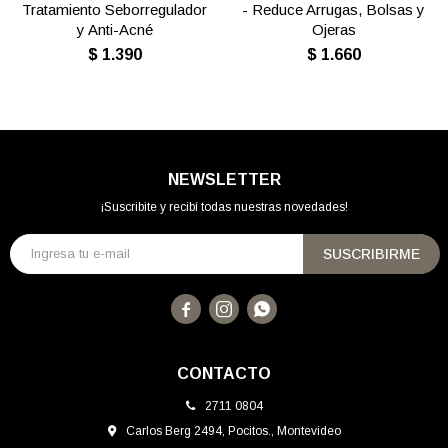
Tratamiento Seborregulador
- Reduce Arrugas, Bolsas y
y Anti-Acné
Ojeras
$
1.390
$
1.660
NEWSLETTER
¡Suscribite y recibí todas nuestras novedades!
SUSCRIBIRME



CONTACTO
2711 0804
Carlos Berg 2494, Pocitos., Montevideo